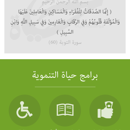
بسم الله الرحمن الرحيم
( إِنَّمَا الصَّدَقَاتُ لِلْفُقَرَاءِ وَالْمَسَاكِينِ وَالْعَامِلِينَ عَلَيْهَا
وَالْمُؤَلَّفَةِ قُلُوبُهُمْ وَفِي الرِّقَابِ وَالْغَارِمِينَ وَفِي سَبِيلِ اللَّهِ وَابْنِ
السَّبِيلِ )
سورة التوبة (60)
برامج حياة التنموية