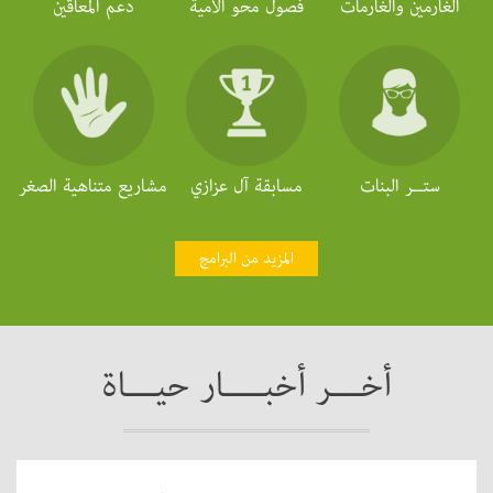
الغارمين والغارمات
فصول محو الأمية
دعم المعاقين
ستــر البنات
مسابقة آل عزازي
مشاريع متناهية الصغر
المزيد من البرامج
أخـــر أخبــــار حيـــاة