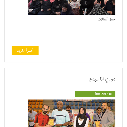
حفل كفالات
أقــرأ المزيد
دوري انا مبدع
01 Jun 2017