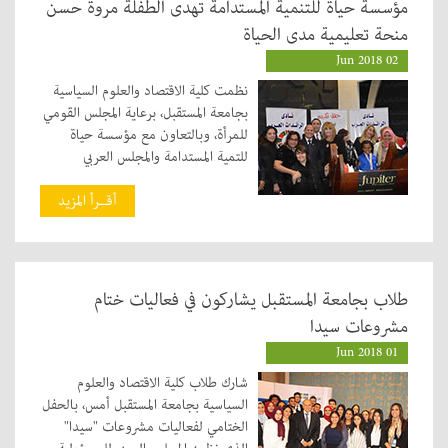
مؤسسة حياة للتنمية المستدامة تهدى الطفلة مروة حسن
منحة تعليمية مدى الحياة
02 Jun 2018
نظمت كلية الاقتصاد والعلوم السياسية
بجامعة المستقبل، برعاية المجلس القومي
للمرأة، وبالتعاون مع مؤسسة حياة
للتمية المستدامة والمجلس العربي
للمسؤولية المجتمعية، ملتقى بعنوان "
شباب المشاركة للتنمية المجتمعية" في
أقــرأ المزيد
إطار برنامج "صوتك لمصر بكره"، حيث
التقى المشاركون بالندوة بالشباب لحثهم
على المشاركة الايجابية بالمجتمع وأن
يكون لهم دور فعال في صناعة مستقبل
طلاب بجامعة المستقبل يشاركون في فعاليات ختام
الوطن.
مشروعات سيدا
01 Jun 2018
شارك طلاب كلية الاقتصاد والعلوم
السياسية بجامعة المستقبل أمس، بالحفل
الختامي لفعاليات مشروعات "سيدا"