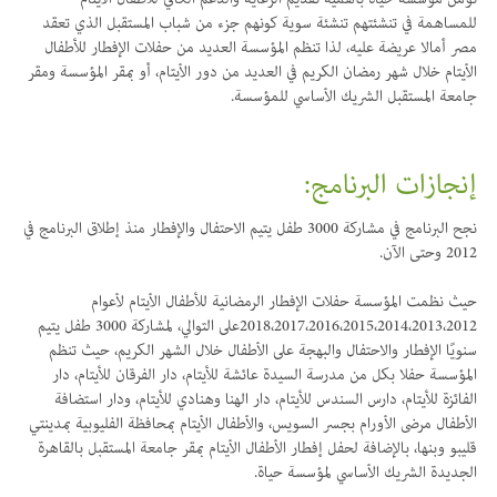
للمساهمة في تنشئتهم تنشئة سوية كونهم جزء من شباب المستقبل الذي تعقد
مصر أمالا عريضة عليه، لذا تنظم المؤسسة العديد من حفلات الإفطار للأطفال
الأيتام خلال شهر رمضان الكريم في العديد من دور الأيتام، أو بمقر المؤسسة ومقر
جامعة المستقبل الشريك الأساسي للمؤسسة.
إنجازات البرنامج:
نجح البرنامج في مشاركة 3000 طفل يتيم الاحتفال والإفطار منذ إطلاق البرنامج في
2012 وحتى الآن.
حيث نظمت المؤسسة حفلات الإفطار الرمضانية للأطفال الأيتام لأعوام
2018،2017،2016،2015،2014،2013،2012على التوالي، لمشاركة 3000 طفل يتيم
سنويًا الإفطار والاحتفال والبهجة على الأطفال خلال الشهر الكريم، حيث تنظم
المؤسسة حفلا بكل من مدرسة السيدة عائشة للأيتام، دار الفرقان للأيتام، دار
الفائزة للأيتام، دارس السندس للأيتام، دار الهنا وهنادي للأيتام، ودار استضافة
الأطفال مرضى الأورام بجسر السويس، والأطفال الأيتام بمحافظة الفليوبية بمدينتي
قليبو وبنها، بالإضافة لحفل إفطار الأطفال الأيتام بمقر جامعة المستقبل بالقاهرة
الجديدة الشريك الأساسي لمؤسسة حياة.