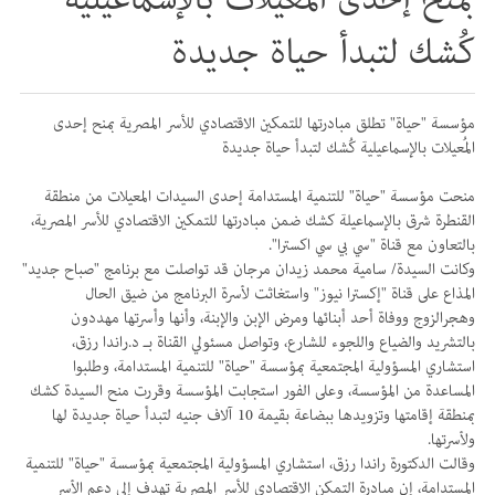
كُشك لتبدأ حياة جديدة
مؤسسة "حياة" تطلق مبادرتها للتمكين الاقتصادي للأسر المصرية بمنح إحدى
المُعيلات بالإسماعيلية كُشك لتبدأ حياة جديدة
منحت مؤسسة "حياة" للتنمية المستدامة إحدى السيدات المعيلات من منطقة
القنطرة شرق بالإسماعيلة كشك ضمن مبادرتها للتمكين الاقتصادي للأسر المصرية،
بالتعاون مع قناة "سي بي سي اكسترا".
وكانت السيدة/ سامية محمد زيدان مرجان قد تواصلت مع برنامج "صباح جديد"
المذاع على قناة "إكسترا نيوز" واستغاثت لأسرة البرنامج من ضيق الحال
وهجرالزوج ووفاة أحد أبنائها ومرض الإبن والإبنة، وأنها وأسرتها مهددون
بالتشريد والضياع واللجوء للشارع، وتواصل مسئولي القناة بـ د.راندا رزق،
استشاري المسؤولية المجتمعية بمؤسسة "حياة" للتنمية المستدامة، وطلبوا
المساعدة من المؤسسة، وعلى الفور استجابت المؤسسة وقررت منح السيدة كشك
بمنطقة إقامتها وتزويدها ببضاعة بقيمة 10 آلاف جنيه لتبدأ حياة جديدة لها
ولأسرتها.
وقالت الدكتورة راندا رزق، استشاري المسؤولية المجتمعية بمؤسسة "حياة" للتنمية
المستدامة، إن مبادرة التمكن الاقتصادي للأسر المصرية تهدف إلى دعم الأسر