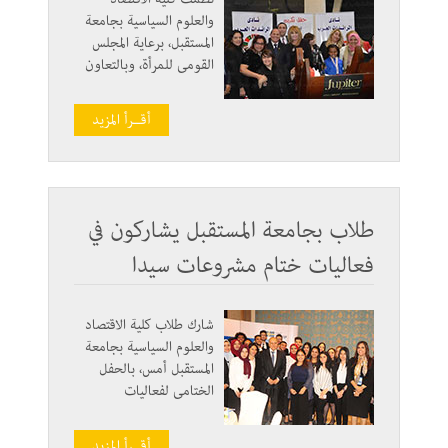
والعلوم السياسية بجامعة
المستقبل، برعاية المجلس
القومي للمرأة، وبالتعاون
مع مؤسسة حياة للتمية
المستدامة والمجلس العربي
أقــرأ المزيد
للمسؤولية المجتمعية،
ملتقى بعنوان " شباب
المشاركة للتنمية المجتمعية"
في إطار برنامج "صوتك
لمصر بكره"، حيث التقى
طلاب بجامعة المستقبل يشاركون في
المشاركون بالندوة بالشباب
فعاليات ختام مشروعات سيدا
لحثهم على المشاركة
الايجابية بالمجتمع وأن
يكون لهم دور فعال في
شارك طلاب كلية الاقتصاد
صناعة مستقبل الوطن.
والعلوم السياسية بجامعة
المستقبل أمس، بالحفل
الختامي لفعاليات
مشروعات "سيدا" الذي
نظمه المجلس العربي
أقــرأ المزيد